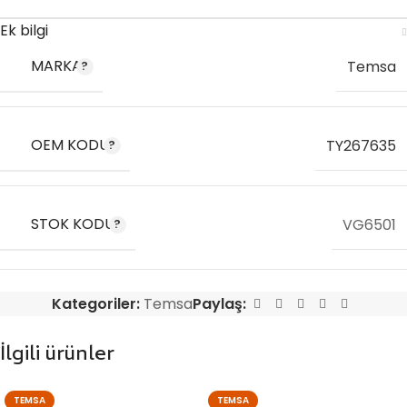
Ek bilgi
MARKA
Temsa
OEM KODU
TY267635
STOK KODU
VG6501
Kategoriler:
Temsa
Paylaş:
İlgili ürünler
TEMSA
TEMSA