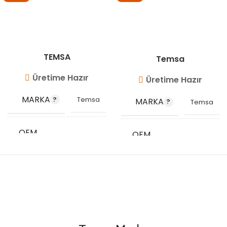
TEMSA
Temsa
Üretime Hazır
Üretime Hazır
MARKA
Temsa
MARKA
Temsa
OEM
OEM
NK267202
TY267634
KODU
KODU
STOK
STOK
VG6523
VG6502
KODU
KODU