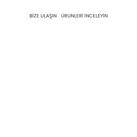
karşılamak üzere detaylı testlerden geçer.
BİZE ULAŞIN
ÜRÜNLERİ İNCELEYİN