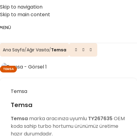
☎️ 0 (224) 504 74 45
📧 info@vghortum.com
Skip to navigation
Skip to main content
MENÜ
Ana Sayfa
Ağır Vasıta
Temsa
TEMSA
Temsa
Temsa
Temsa
marka aracınıza uyumlu
TY267635
OEM
koda sahip turbo hortumu ürünümüz üretime
hazır durumdadır.