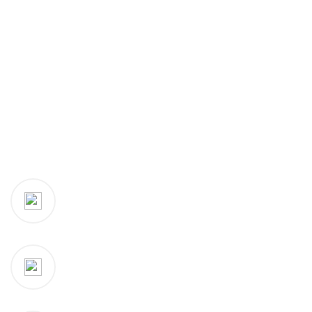
E-posta:
info@vghortum.com
Telefon:
0 (224) 504 74 45