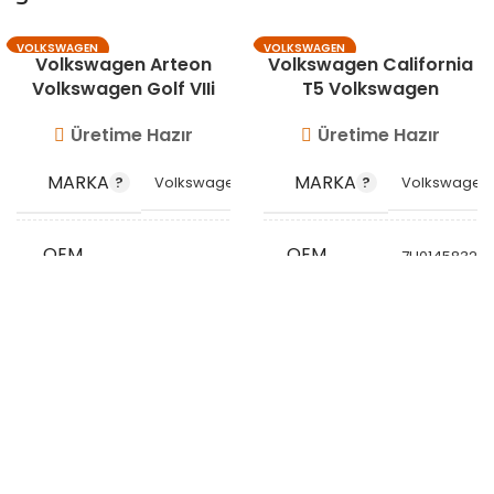
VOLKSWAGEN
VOLKSWAGEN
Volkswagen Arteon
Volkswagen California
Volkswagen Golf VIIi
T5 Volkswagen
Volkswagen Passat
Multivan V Volkswagen
Üretime Hazır
Üretime Hazır
Transporter V
Volkswagen
MARKA
MARKA
Volkswagen
Volkswagen
Transporter V |
Caravelle
OEM
OEM
7H0145832F
,
05L145828D
KODU
KODU
7H0145832J
STOK
STOK
VG10522
VG10521
KODU
KODU