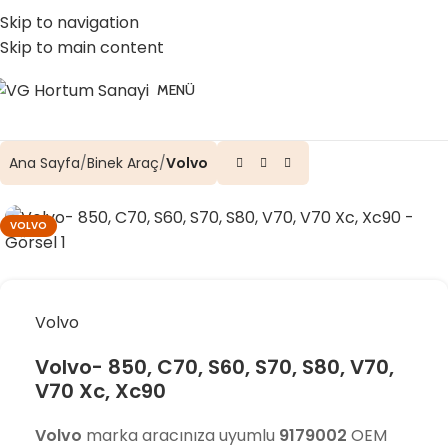
☎️ 0 (224) 504 74 45
📧 info@vghortum.com
Skip to navigation
Skip to main content
MENÜ
Ana Sayfa
Binek Araç
Volvo
VOLVO
Volvo
Volvo- 850, C70, S60, S70, S80, V70,
V70 Xc, Xc90
Volvo
marka aracınıza uyumlu
9179002
OEM