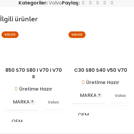
Kategoriler:
Volvo
Paylaş:
İlgili ürünler
VOLVO
VOLVO
850 S70 S80 I V70 I V70
C30 S80 S40 V50 V70
II
Üretime Hazır
Üretime Hazır
MARKA
Volvo
MARKA
Volvo
OEM
31273520
OEM
KODU
9161889
KODU