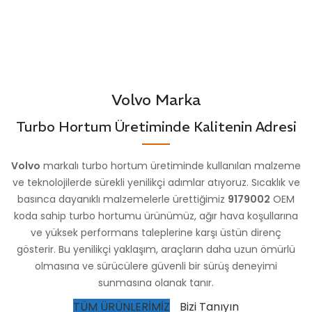
STOK
VG9014
STOK
KODU
VG9015
KODU
Volvo Marka
Turbo Hortum Üretiminde Kalitenin Adresi
Volvo
markalı turbo hortum üretiminde kullanılan malzeme
ve teknolojilerde sürekli yenilikçi adımlar atıyoruz. Sıcaklık ve
basınca dayanıklı malzemelerle ürettiğimiz
9179002
OEM
koda sahip turbo hortumu ürünümüz, ağır hava koşullarına
ve yüksek performans taleplerine karşı üstün direnç
gösterir. Bu yenilikçi yaklaşım, araçların daha uzun ömürlü
olmasına ve sürücülere güvenli bir sürüş deneyimi
sunmasına olanak tanır.
TÜM ÜRÜNLERİMİZ
Bizi Tanıyın