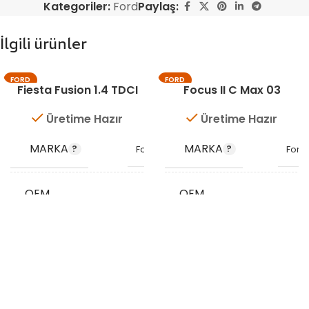
Kategoriler:
Ford
Paylaş:
İlgili ürünler
FORD
FORD
Fiesta Fusion 1.4 TDCI
Focus II C Max 03
Üretime Hazır
Üretime Hazır
MARKA
MARKA
Ford
Ford
OEM
OEM
2S6Q9C623CA
6M516K863GA
KODU
KODU
STOK KODU
STOK
VG8411
VG8410
KODU