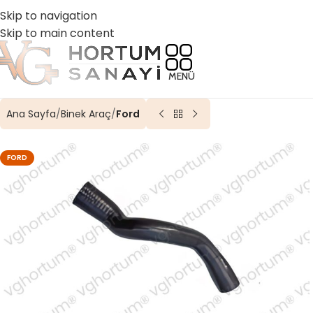
☎️ 0 (224) 504 74 45
📧 info@vghortum.com
Skip to navigation
Skip to main content
MENÜ
Ana Sayfa
Binek Araç
Ford
FORD