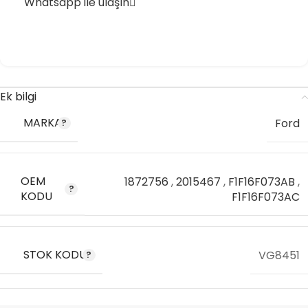
Whatsapp ile ulaşın
Ek bilgi
MARKA
Ford
OEM
1872756
,
2015467
,
F1F16F073AB
,
KODU
F1F16F073AC
STOK KODU
VG8451