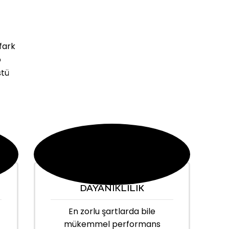
fark
o
stü
DAYANIKLILIK
En zorlu şartlarda bile
mükemmel performans