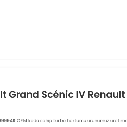
lt Grand Scénic IV Renaul
09994R
OEM koda sahip turbo hortumu ürünümüz üretime 