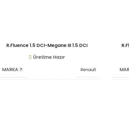
R.Fluence 1.5 DCI-Megane III 1.5 DCI
R.F
Üretime Hazır
MARKA
MA
Renault
OEM KODU
OEM
8200760281
STOK KODU
STO
VG8602