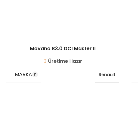
Movano B3.0 DCI Master II
Üretime Hazır
MARKA
Renault
OEM
8200359193 8200429409
KODU
8200532240
STOK KODU
VG8623