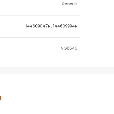
Renault
144609047R
,
144609994R
VG8640
RENAULT