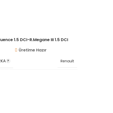
luence 1.5 DCI-R.Megane III 1.5 DCI
Üretime Hazır
RKA
MARKA
Renault
 KODU
OEM KO
8201020571 144603600R
K KODU
STOK KO
VG8603