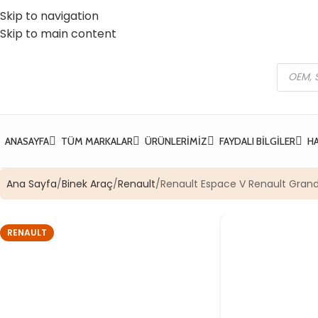
Skip to navigation
 Vatan Mh. Kızılcık Sk. No:37 Yıldırım / Bursa
☎️ 0 (224) 504 74 45
Skip to main content
ANASAYFA
TÜM MARKALAR
ÜRÜNLERIMIZ
FAYDALI BILGILER
H
Ana Sayfa
Binek Araç
Renault
Renault Espace V Renault Grand
RENAULT