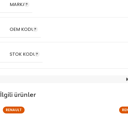
MARKA
OEM KODU
STOK KODU
İlgili ürünler
RENAULT
RE